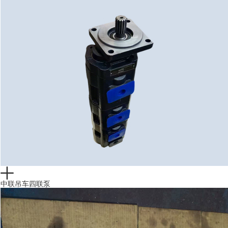
中联吊车四联泵