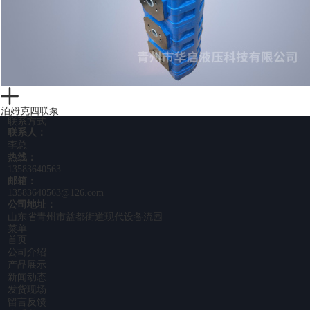
泊姆克四联泵
联系方式
联系人：
李总
热线：
13583640563
邮箱：
13583640563@126.com
公司地址：
山东省青州市益都街道现代设备流园
菜单
首页
公司介绍
产品展示
新闻动态
发货现场
留言反馈