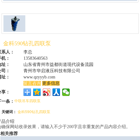
金科590钻孔四联泵
联系人：
李总
手机：
13583640563
地址：
山东省青州市益都街道现代设备流园
公司：
青州市华启液压科技有限公司
网址：
www.qzyyyb.com
留言咨询
更多信息
分享：
下一条：
中联吊车四联泵
关键词：
金科590钻孔四联泵
产品介绍
为确保网站收录效果，请输入不少于200字且非重复的产品内容介绍。
相关推荐