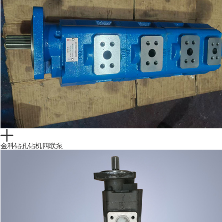
金科钻孔钻机四联泵