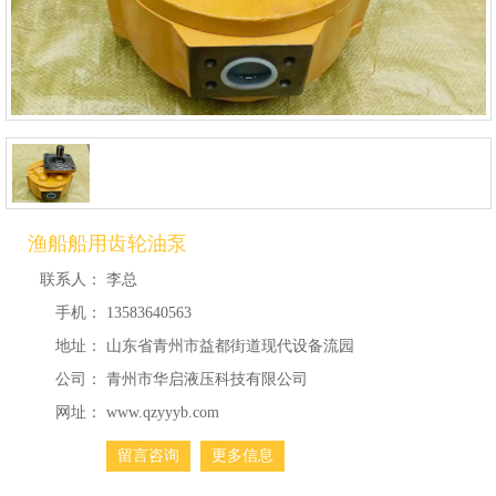
渔船船用齿轮油泵
联系人：
李总
手机：
13583640563
地址：
山东省青州市益都街道现代设备流园
公司：
青州市华启液压科技有限公司
网址：
www.qzyyyb.com
留言咨询
更多信息