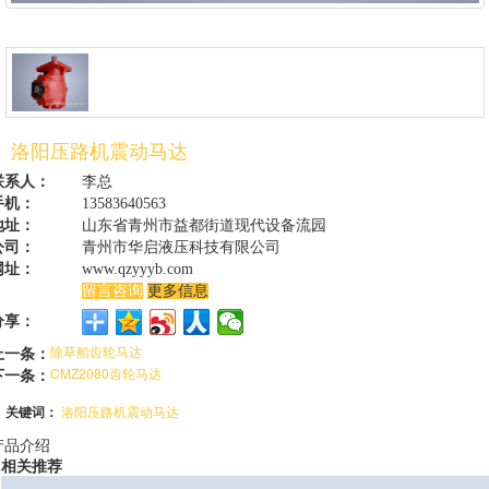
洛阳压路机震动马达
联系人：
李总
手机：
13583640563
地址：
山东省青州市益都街道现代设备流园
公司：
青州市华启液压科技有限公司
网址：
www.qzyyyb.com
留言咨询
更多信息
分享：
上一条：
除草船齿轮马达
下一条：
CMZ2080齿轮马达
关键词：
洛阳压路机震动马达
产品介绍
相关推荐