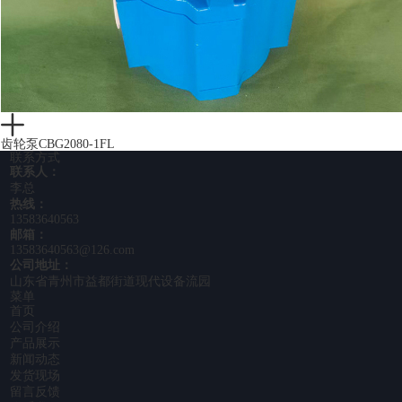
齿轮泵CBG2080-1FL
联系方式
联系人：
李总
热线：
13583640563
邮箱：
13583640563@126.com
公司地址：
山东省青州市益都街道现代设备流园
菜单
首页
公司介绍
产品展示
新闻动态
发货现场
留言反馈