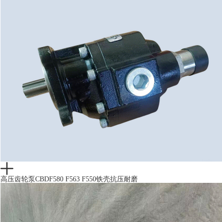
高压齿轮泵CBDF580 F563 F550铁壳抗压耐磨